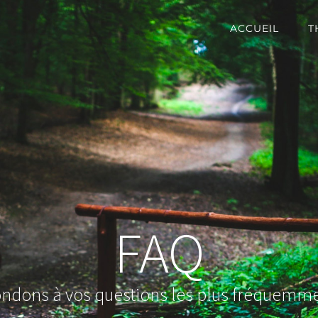
ACCUEIL
T
FAQ
ndons à vos questions les plus fréquemm